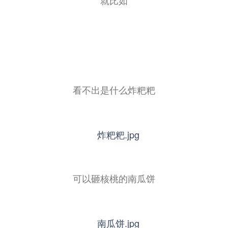
就比如
看不出是什么炸粑粑
可以砸核桃的南瓜饼