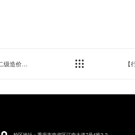
【行业资讯】一级、二级造价工程师报考介绍
校区地址：重庆市南岸区江南大道7号4栋2-2